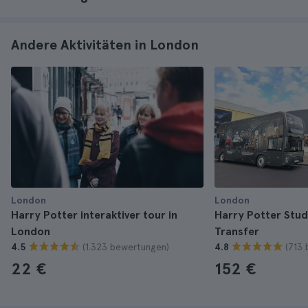
Andere Aktivitäten in London
London
London
Harry Potter interaktiver tour in
Harry Potter Stud
London
Transfer
(1.323 bewertungen)
(713
4.5
4.8
22 €
152 €