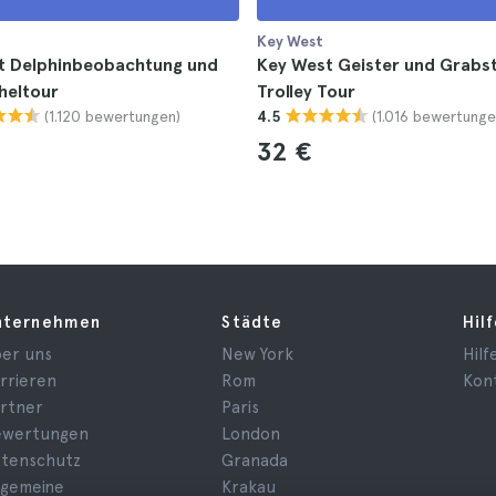
Key West
t Delphinbeobachtung und
Key West Geister und Grabs
heltour
Trolley Tour
(1.120 bewertungen)
(1.016 bewertunge
4.5
32 €
nternehmen
Städte
Hil
er uns
New York
Hilf
rrieren
Rom
Kon
rtner
Paris
ewertungen
London
tenschutz
Granada
lgemeine
Krakau