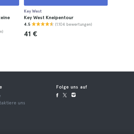
Key West
Key West
teine
Key West Kneipentour
Key West 
(1.104 bewertungen)
4.5
4.4
n)
41 €
79 €
fe
Folge uns auf
e
taktiere uns