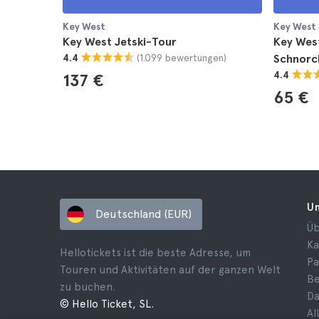
Key West
Key West
Key West Jetski-Tour
Key Wes
(1.099 bewertungen)
4.4
Schnorc
4.4
137 €
65 €
U
Deutschland (EUR)
Üb
Ka
Hellotickets ist die beste Adresse, um
Pa
Touren und Aktivitäten auf der ganzen Welt
B
zu buchen.
Da
© Hello Ticket, SL.
Al