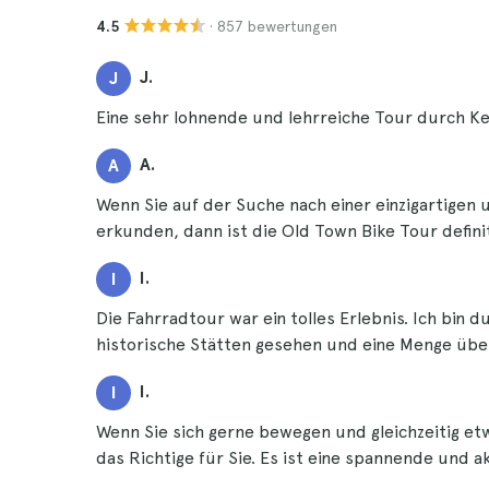
· 857 bewertungen
4.5
J.
J
Eine sehr lohnende und lehrreiche Tour durch K
A.
A
Wenn Sie auf der Suche nach einer einzigartigen 
erkunden, dann ist die Old Town Bike Tour definit
I.
I
Die Fahrradtour war ein tolles Erlebnis. Ich bin 
historische Stätten gesehen und eine Menge über
I.
I
Wenn Sie sich gerne bewegen und gleichzeitig e
das Richtige für Sie. Es ist eine spannende und a