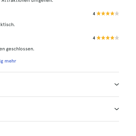
n Attraktionen umgehen.
4
ktisch.
4
en geschlossen.
ig mehr