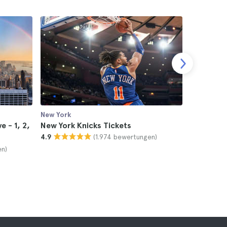
New York
New York
e - 1, 2,
New York Knicks Tickets
Brooklyn 
(1.974 bewertungen)
4.9
4.9
en)