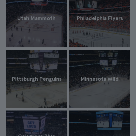
Utah Mammoth
Philadelphia Flyers
Pittsburgh Penguins
Minnesota Wild