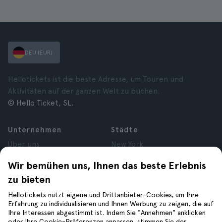
DEU (EUR)
Hellotickets ist die beste Adresse, um Touren und
Aktivitäten auf der ganzen Welt zu buchen.
© Hello Ticket, SL.
Unternehmen
Städte
Über uns
New York
Karrieren
Rom
Wir bemühen uns, Ihnen das beste Erlebnis
Partner
Paris
zu bieten
Bewertungen
London
Datenschutz
Granada
Hellotickets nutzt eigene und Drittanbieter-Cookies, um Ihre
Allgemeine
Krakau
Erfahrung zu individualisieren und Ihnen Werbung zu zeigen, die auf
Ihre Interessen abgestimmt ist. Indem Sie "Annehmen" anklicken
Geschäftsbedingungen
Teneriffa
oder Ihre Cookie-Präferenzen anpassen, stimmen Sie der