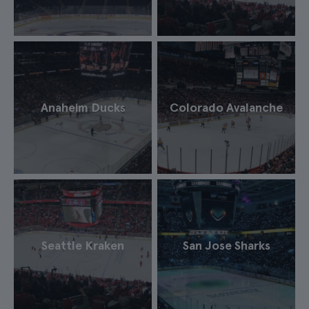
Anaheim Ducks
Colorado Avalanche
Seattle Kraken
San Jose Sharks