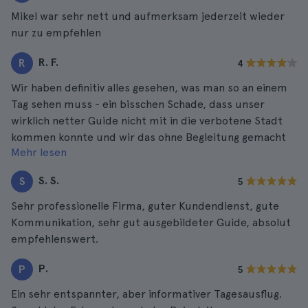
Mikel war sehr nett und aufmerksam jederzeit wieder
nur zu empfehlen
R. F.
R
4
Wir haben definitiv alles gesehen, was man so an einem
Tag sehen muss - ein bisschen Schade, dass unser
wirklich netter Guide nicht mit in die verbotene Stadt
kommen konnte und wir das ohne Begleitung gemacht
Mehr lesen
haben. Zum Ende hin für meinen Geschmack etwas zu
viel Vekaufsshow: Jade-Fabrik, Teehaus und das letzte
S. S.
S
5
habe ich tatsächlich schon wieder vergessen.
Mittagessen so lala.
Sehr professionelle Firma, guter Kundendienst, gute
Kommunikation, sehr gut ausgebildeter Guide, absolut
empfehlenswert.
P.
P
5
Ein sehr entspannter, aber informativer Tagesausflug.