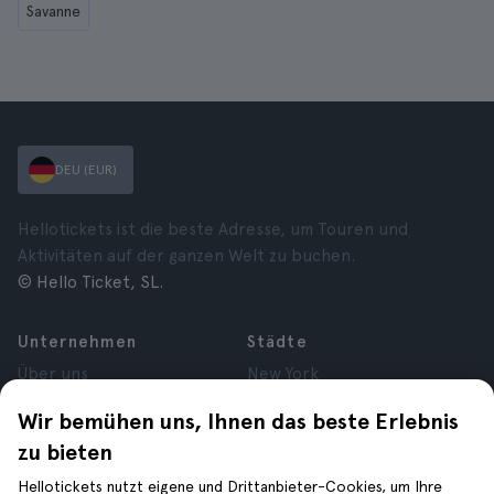
Savanne
DEU (EUR)
Hellotickets ist die beste Adresse, um Touren und
Aktivitäten auf der ganzen Welt zu buchen.
© Hello Ticket, SL.
Unternehmen
Städte
Über uns
New York
Karrieren
Rom
Wir bemühen uns, Ihnen das beste Erlebnis
Partner
Paris
zu bieten
Bewertungen
London
Datenschutz
Granada
Hellotickets nutzt eigene und Drittanbieter-Cookies, um Ihre