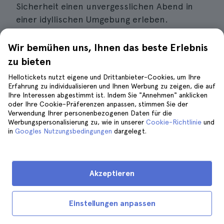
Sicherheit einen unvergesslichen Abend in
einer idyllischen Umgebung erleben.
Wir bemühen uns, Ihnen das beste Erlebnis
zu bieten
10. Nehmen Sie an einem lokalen
Kochkurs in Amalfi teil
Hellotickets nutzt eigene und Drittanbieter-Cookies, um Ihre
Erfahrung zu individualisieren und Ihnen Werbung zu zeigen, die auf
Ihre Interessen abgestimmt ist. Indem Sie "Annehmen" anklicken
oder Ihre Cookie-Präferenzen anpassen, stimmen Sie der
Verwendung Ihrer personenbezogenen Daten für die
Werbungspersonalisierung zu, wie in unserer
Cookie-Richtlinie
und
in
Googles Nutzungsbedingungen
dargelegt.
Akzeptieren
Einstellungen anpassen