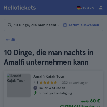
DEU (EUR)
Datum auswählen
Amalfi
10 Dinge, die man nachts in
Amalfi unternehmen kann
Amalfi Kajak Tour
1.032 bewertungen
4.8
Dauer:
3 Stunden
Sofortige Bestätigung
60 €
66 €
KOSTENLOSE Stornierung