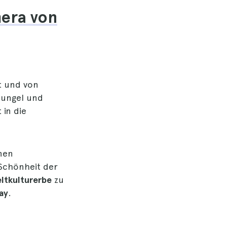
mera von
t und von
hungel und
 in die
inen
Schönheit der
ltkulturerbe
zu
ay
.