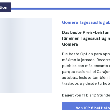
tion
Gomera Tagesausflug ab
Das beste Preis-Leistun
für einen Tagesausflug 
Gomera
Die beste Option para apr
máximo la jornada. Recorre
pueblos con más encanto de
parque nacional, el Garajon
autobús. Incluye también l
traslados a y desde tu hote
Dauer:
von 11 bis 12 Stund
Von 109 € bei Hell