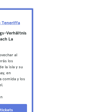
 Teneriffa
gs-Verhältnis
nach La
ovechar al
rás los
 la isla y su
ay, en
a comida y los
l.
en
otickets