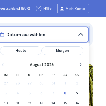
eutschland (EUR)
Hilfe
Mein Konto
Datum auswählen
Heute
Morgen
August 2026
Mo
Di
Mi
Do
Fr
Sa
So.
 wie Sie
27
28
29
30
31
1
2
3
4
5
6
7
8
9
10
11
12
13
14
15
16