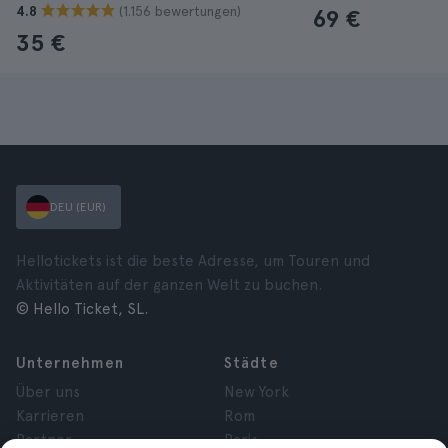
(1.156 bewertungen)
4.8
69 €
35 €
DEU (EUR)
Hellotickets ist die beste Adresse, um Touren und
Aktivitäten auf der ganzen Welt zu buchen.
© Hello Ticket, SL.
Unternehmen
Städte
Über uns
New York
Karrieren
Rom
Partner
Paris