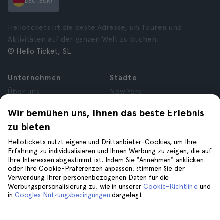
DEU (EUR)
Hellotickets ist die beste Adresse, um Touren und
Aktivitäten auf der ganzen Welt zu buchen.
© Hello Ticket, SL.
Unternehmen
Städte
Über uns
New York
Karrieren
Rom
Wir bemühen uns, Ihnen das beste Erlebnis
Partner
Paris
zu bieten
Bewertungen
London
Datenschutz
Granada
Hellotickets nutzt eigene und Drittanbieter-Cookies, um Ihre
Allgemeine
Krakau
Erfahrung zu individualisieren und Ihnen Werbung zu zeigen, die auf
Ihre Interessen abgestimmt ist. Indem Sie "Annehmen" anklicken
Geschäftsbedingungen
Teneriffa
oder Ihre Cookie-Präferenzen anpassen, stimmen Sie der
Cookies
Verwendung Ihrer personenbezogenen Daten für die
Impressum
Werbungspersonalisierung zu, wie in unserer
Cookie-Richtlinie
und
in
Googles Nutzungsbedingungen
dargelegt.
Hilfe
Folge uns auf