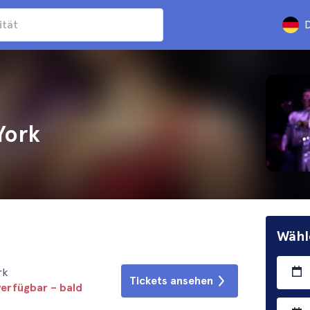
D
York
Wähl
rk
Tickets ansehen
verfügbar – bald