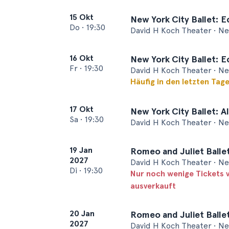
15 Okt
New York City Ballet: E
Do
•
19:30
David H Koch Theater • N
16 Okt
New York City Ballet: E
Fr
•
19:30
David H Koch Theater • N
Häufig in den letzten Tag
17 Okt
New York City Ballet: Al
Sa
•
19:30
David H Koch Theater • N
19 Jan
Romeo and Juliet Balle
2027
David H Koch Theater • N
Di
•
19:30
Nur noch wenige Tickets 
ausverkauft
20 Jan
Romeo and Juliet Balle
2027
David H Koch Theater • N