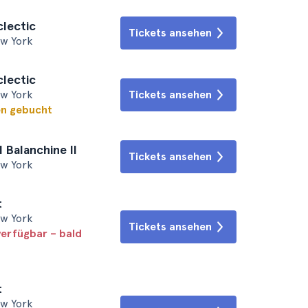
clectic
Tickets ansehen
ew York
clectic
ew York
Tickets ansehen
en gebucht
l Balanchine II
Tickets ansehen
ew York
t
ew York
Tickets ansehen
verfügbar – bald
t
ew York