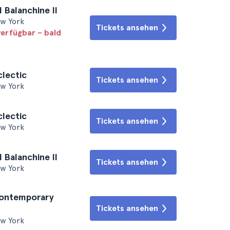
l Balanchine II
ew York
Tickets ansehen
verfügbar – bald
clectic
Tickets ansehen
ew York
clectic
Tickets ansehen
ew York
l Balanchine II
Tickets ansehen
ew York
Contemporary
Tickets ansehen
ew York