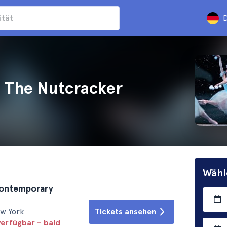
D
: The Nutcracker
Wähl
Contemporary
ew York
Tickets ansehen
verfügbar – bald