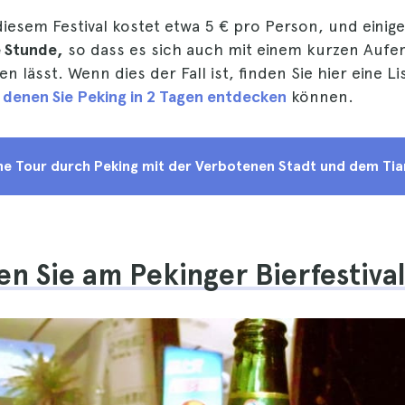
 diesem Festival kostet etwa 5 € pro Person, und eini
e Stunde,
so dass es sich auch mit einem kurzen Aufen
n lässt. Wenn dies der Fall ist, finden Sie hier eine Li
t denen Sie Peking in 2 Tagen entdecken
können.
ine Tour durch Peking mit der Verbotenen Stadt und dem Ti
n Sie am Pekinger Bierfestival 