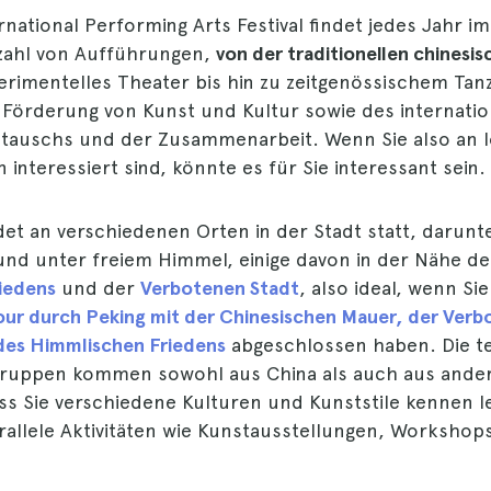
ernational Performing Arts Festival findet jedes Jahr im
elzahl von Aufführungen,
von der traditionellen chinesi
rimentelles Theater bis hin zu zeitgenössischem Tanz
ie Förderung von Kunst und Kultur sowie des internati
stauschs und der Zusammenarbeit. Wenn Sie also an 
interessiert sind, könnte es für Sie interessant sein.
ndet an verschiedenen Orten in der Stadt statt, darunt
und unter freiem Himmel, einige davon in der Nähe d
iedens
und der
Verbotenen Stadt
, also ideal, wenn Sie
our durch Peking mit der Chinesischen Mauer, der Verb
des Himmlischen Friedens
abgeschlossen haben. Die 
ruppen kommen sowohl aus China als auch aus ander
ss Sie verschiedene Kulturen und Kunststile kennen 
arallele Aktivitäten wie Kunstausstellungen, Workshop