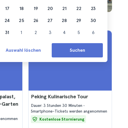
17
18
19
20
21
22
23
24
25
26
27
28
29
30
31
1
2
3
4
5
6
Auswahl löschen
Suchen
palast,
Peking Kulinarische Tour
-Garten
Dauer: 3 Stunden 30 Minuten
Smartphone-Tickets werden angenommen
ngenommen
Kostenlose Stornierung