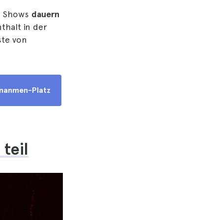
ge Shows
dauern
thalt in der
ste von
ananmen-Platz
teil