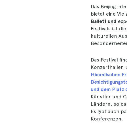
Das Beijing Int
bietet eine Vi
Ballett und
expe
Festivals ist d
kulturellen Au
Besonderheiten 
Das Festival fi
Konzerthallen 
Himmlischen Fr
Besichtigungst
und dem Platz 
Künstler und G
Ländern, so da
Es gibt auch p
Konferenzen.