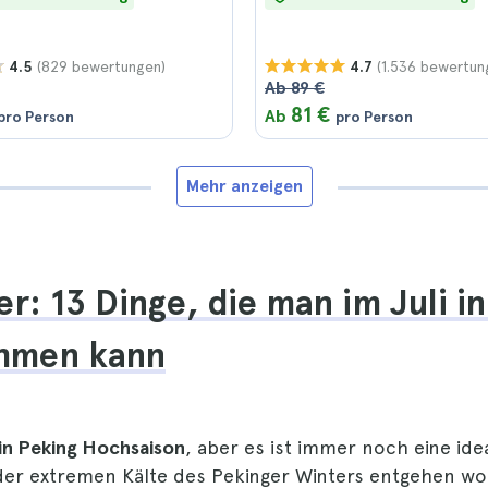
(829 bewertungen)
(1.536 bewertun
4.5
4.7
Ab 89 €
81 €
Ab
pro Person
pro Person
Mehr anzeigen
r: 13 Dinge, die man im Juli i
hmen kann
in Peking Hochsaison
, aber es ist immer noch eine idea
der extremen Kälte des Pekinger Winters entgehen wol