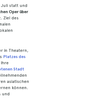
 Juli statt und
schen Oper über
. Ziel des
onalen
lokalen
er in Theatern,
es
Platzes des
 Ihre
otenen Stadt
teilnehmenden
en asiatischen
lernen können.
s und