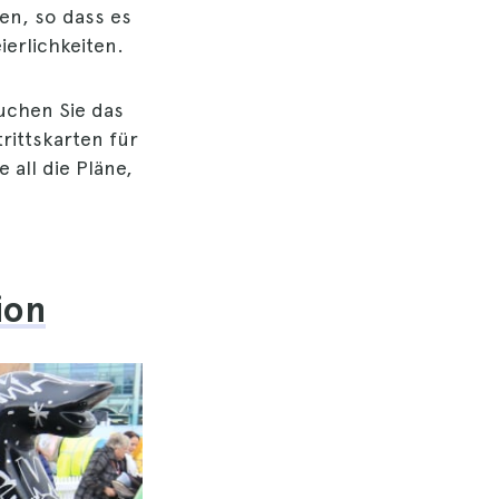
en, so dass es
erlichkeiten.
uchen Sie das
rittskarten für
 all die Pläne,
ion