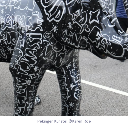
Pekinger Künste| ©Karen Roe