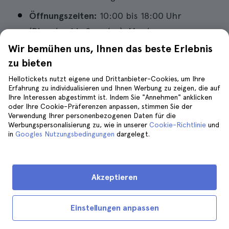
Öffnungszeiten:
10:00 bis 18:00 Uhr
(Dienstag bis Sonntag). Montags
geschlossen.
Wir bemühen uns, Ihnen das beste Erlebnis
zu bieten
Hellotickets nutzt eigene und Drittanbieter-Cookies, um Ihre
Buchen Sie eine Weichsel-Kreuzfahrt
Erfahrung zu individualisieren und Ihnen Werbung zu zeigen, die auf
Ihre Interessen abgestimmt ist. Indem Sie "Annehmen" anklicken
oder Ihre Cookie-Präferenzen anpassen, stimmen Sie der
Verwendung Ihrer personenbezogenen Daten für die
Werbungspersonalisierung zu, wie in unserer
Cookie-Richtlinie
und
in
Googles Nutzungsbedingungen
dargelegt.
9. Erkunden Sie den Sukiennicer
Markt oder den Krakauer
Tuchmarkt
Akzeptieren
Ein
2-tägiger
oder längerer
Aufenthalt in
Krakau
ist nicht komplett ohne einen Besuch
Einstellungen anpassen
des
Sukiennice-Marktes,
auch bekannt als