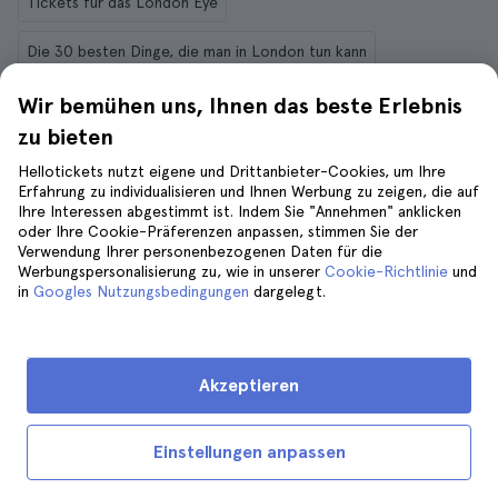
Tickets für das London Eye
Die 30 besten Dinge, die man in London tun kann
Schifffahrten & Bootstouren auf der Themse in London
Wir bemühen uns, Ihnen das beste Erlebnis
zu bieten
Tickets und Touren für die Westminster Abbey
Hellotickets nutzt eigene und Drittanbieter-Cookies, um Ihre
Erfahrung zu individualisieren und Ihnen Werbung zu zeigen, die auf
Tagesausflüge nach Stonehenge ab London
Ihre Interessen abgestimmt ist. Indem Sie "Annehmen" anklicken
oder Ihre Cookie-Präferenzen anpassen, stimmen Sie der
Die 11 besten Tagesausflüge von London
Verwendung Ihrer personenbezogenen Daten für die
Werbungspersonalisierung zu, wie in unserer
Cookie-Richtlinie
und
in
Googles Nutzungsbedingungen
dargelegt.
Tickets und Touren für Madame Tussauds in London
Tickets und Touren für die St. Paul's Cathedral
Akzeptieren
Tickets und Touren für The Shard in London
Londoner Hop-On-Hop-Off-Busse
Einstellungen anpassen